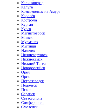
Калининград
Калуга
Комсомольск-на-Амуре
Королёв
Кострома
Курган
Курск
Магнитогорск
Минск
Мурманск
Мытищи
Нальчик
Нижневартовск
Нижнекамск
Нижний Тагил
Новороссийск
Орёл
Орск
Петрозаводск
Подольск
Псков
Саранск
Севастополь
Симферополь
Смоленск