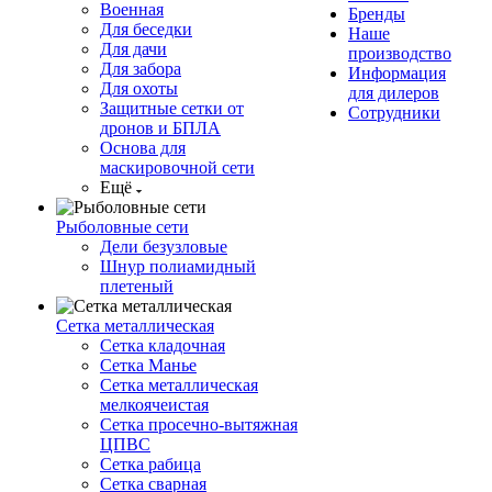
Военная
Бренды
Для беседки
Наше
Для дачи
производство
Для забора
Информация
Для охоты
для дилеров
Защитные сетки от
Сотрудники
дронов и БПЛА
Основа для
маскировочной сети
Ещё
Рыболовные сети
Дели безузловые
Шнур полиамидный
плетеный
Сетка металлическая
Сетка кладочная
Сетка Манье
Сетка металлическая
мелкоячеистая
Сетка просечно-вытяжная
ЦПВС
Сетка рабица
Сетка сварная