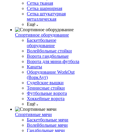
Сетка тканая
Сетка шарнирная
Сетка штукатурная
металлическая
Ещё
Спортивное оборудование
Баскетбольное
оборудование
Волейбольные стойки
Ворота гандбольные
Ворота для мини-футбола
Канаты
Оборудование WorkOut
(ВоркАут)
Судейские вышки
Теннисные стойки
Футбольные ворота
Хоккейные ворота
Ещё
Спортивные мячи
Баскетбольные мячи
Волейбольные мячи
Гандбольные мячи