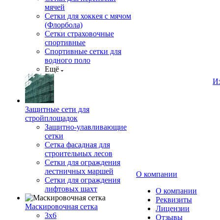
мячей
Сетки для хоккея с мячом
(Флорбола)
Сетки страховочные
спортивные
Спортивные сетки для
водного поло
Ещё
И
Защитные сети для
стройплощадок
Защитно-улавливающие
сетки
Сетка фасадная для
строительных лесов
Сетки для ограждения
лестничных маршей
О компании
Сетки для ограждения
лифтовых шахт
О компании
Реквизиты
Маскировочная сетка
Лицензии
3х6
Отзывы