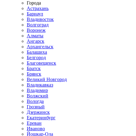
Города
Астрахань
Барнаул
Владивосток
Волгоград
Воронеж
Алматы
Ангарск
Архангельск
Балашиха
Белгород
Благовещенск
Братск
Брянск
Великий Новгород
Владикавказ
Владимир
Волжский
Вологда
Грозный
Дзержинск
Екатеринбург
Ереван
Иваново
Йошкар-Ола